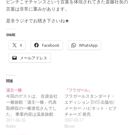
ピンチこそチャンスという言葉を体現されてきた斎藤社長の
言葉は非常に重みがあります。
是非ラジオでお聴き下さいね★
SHARE
X
Facebook
WhatsApp
メールアドレス
関連
湯主一條
『フラガール』
今回のゲストは、 合資会社
フラガールスタンダード・
一條旅館「湯主一條」代表
エディション [DVD] 出版社/
取締役の一條達也さんでし
メーカー: ハピネット・ピク
た。 事業内容は温泉旅館…
チャーズ 発売…
2011-06-20
2007-03-17
Radio
Movie