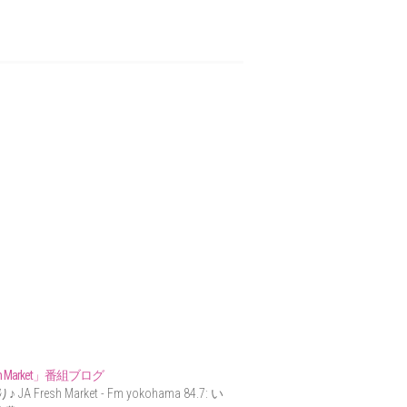
sh Market」番組ブログ
JA Fresh Market - Fm yokohama 84.7: い