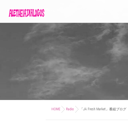
HOME
Radio
「JA Fresh Market」番組ブログ