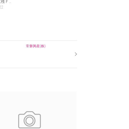
穫Ｆ…
22
常磐興産(株)