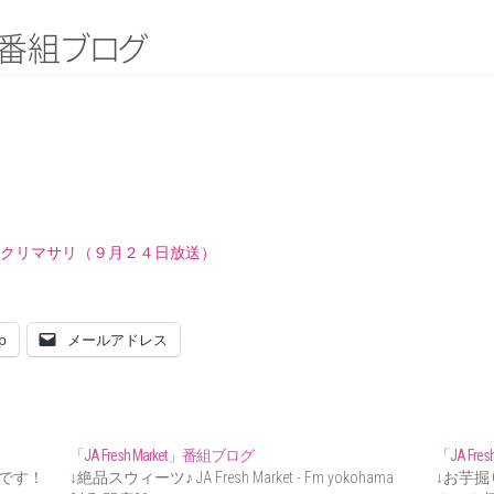
番
組
ブ
ロ
グ
4.7: 実りの秋クリマサリ（９月２４日放送）
p
メールアドレス
「JA Fresh Market」番組ブログ
「JA Fre
緒です！
↓絶品スウィーツ♪ JA Fresh Market - Fm yokohama
↓お芋掘り♪ 