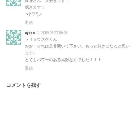
藤巻さん、大好きです！
聴きます！
ヾ(^▽^)ノ
返信
ayako
2009-08-27 06:08
＞リョウスケくん
おお！それは是非聞いて下さい。もっと好きになると思い
ます♪
とてもパワーのある素敵な方でした！！！
返信
コメントを残す