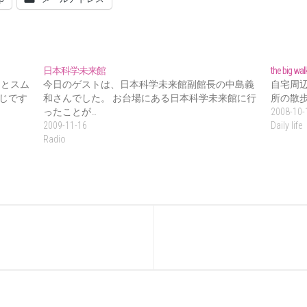
日本科学未来館
the big walk
っとスム
今日のゲストは、日本科学未来館副館長の中島義
自宅周
じです
和さんでした。 お台場にある日本科学未来館に行
所の散
ったことが…
2008-10-
2009-11-16
Daily life
Radio