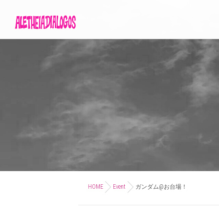
HOME
Event
ガンダム@お台場！