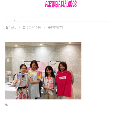
blog_import_59cfa6b7b86a2
Ayako
2017-10-16
131VIEWS