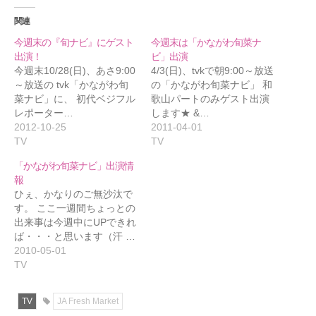
関連
今週末の『旬ナビ』にゲスト
今週末は「かながわ旬菜ナ
出演！
ビ」出演
今週末10/28(日)、あさ9:00
4/3(日)、tvkで朝9:00～放送
～放送の tvk「かながわ旬
の「かながわ旬菜ナビ」 和
菜ナビ」に、 初代ベジフル
歌山パートのみゲスト出演
レポーター…
します★ &…
2012-10-25
2011-04-01
TV
TV
「かながわ旬菜ナビ」出演情
報
ひぇ、かなりのご無沙汰で
す。 ここ一週間ちょっとの
出来事は今週中にUPできれ
ば・・・と思います（汗 …
2010-05-01
TV
TV
JA Fresh Market