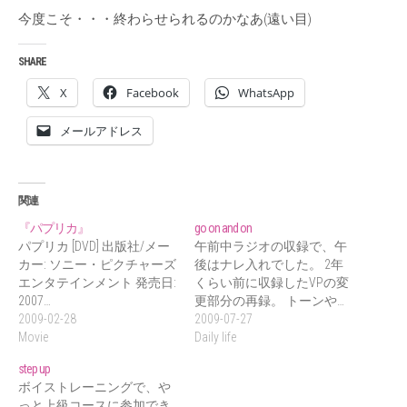
今度こそ・・・終わらせられるのかなあ(遠い目)
SHARE
X
Facebook
WhatsApp
メールアドレス
関連
『パプリカ』
go on and on
パプリカ [DVD] 出版社/メー
午前中ラジオの収録で、午
カー: ソニー・ピクチャーズ
後はナレ入れでした。 2年
エンタテインメント 発売日:
くらい前に収録したVPの変
2007…
更部分の再録。 トーンや…
2009-02-28
2009-07-27
Movie
Daily life
step up
ボイストレーニングで、や
っと上級コースに参加でき