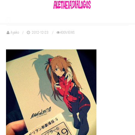
Q
Ayako
2012-12-23
400VIEWS