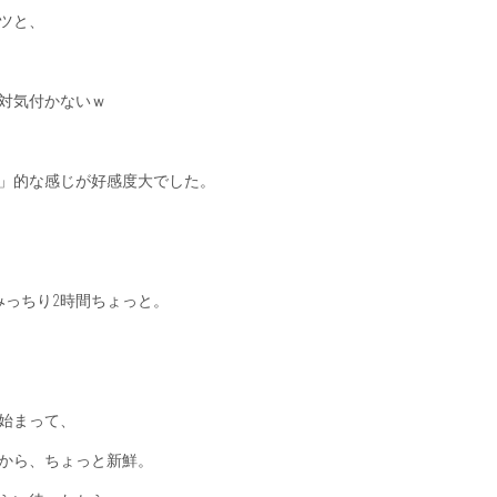
ツと、
対気付かないｗ
」的な感じが好感度大でした。
みっちり2時間ちょっと。
て始まって、
から、ちょっと新鮮。