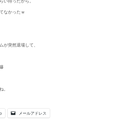
くらい待ったから。
ってなかったｗ
ムが突然退場して、
爆
ね。
p
メールアドレス