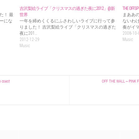
吉沢梨絵ライブ「クリスマスの過ぎた夜に2012」@新
THE OFFS
た！ 最
世界
まああ
ーにな
一年を締めくくるにふさわしいライブに行って参
ないわ
りました！ 吉沢梨絵ライブ「クリスマスの過ぎた
奏がイマ
夜に201…
2008-10-
2012-12-29
Music
Music
coast
OFF THE WALL～PIN