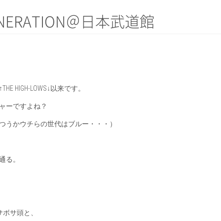
 GENERATION＠日本武道館
 HIGH-LOWS↓以来です。
ャーですよね？
つうかウチらの世代はブルー・・・）
通る。
サボサ頭と、