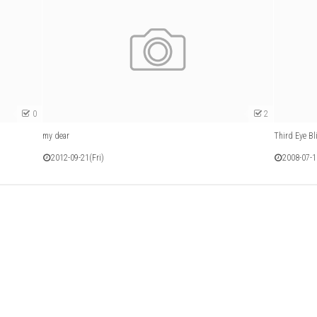
0
2
my dear
Third Eye
2012-09-21(Fri)
2008-07-1