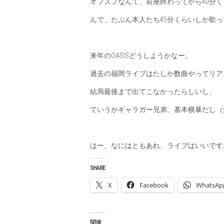
オフスプなんて、前座終わってから40分
んで、たぶん本人たち45分くらいしか歌
来年のOASISどうしようかなー。
過去の福岡ライブはたしか数曲やってリア
結局最後まで出てこなかったらしいし、
ていうかギャラガー兄弟、基本横暴だし（
はー、なにはともあれ、ライブはいいです
SHARE
X
Facebook
WhatsAp
関連