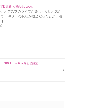
PRING＠新木場studio coast
の、オフスプのライブが楽しくないハズが
けで、 ギターの調弦が適当だったとか、演
イ…
07
K FLOYD SPIRIT～＠人見記念講堂