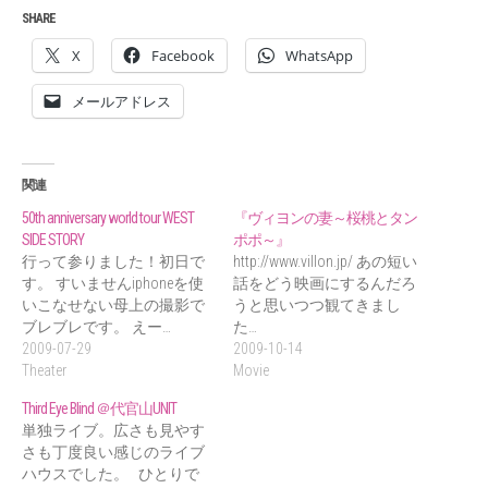
SHARE
X
Facebook
WhatsApp
メールアドレス
関連
50th anniversary world tour WEST
『ヴィヨンの妻～桜桃とタン
SIDE STORY
ポポ～』
行って参りました！初日で
http://www.villon.jp/ あの短い
す。 すいませんiphoneを使
話をどう映画にするんだろ
いこなせない母上の撮影で
うと思いつつ観てきまし
ブレブレです。 えー…
た…
2009-07-29
2009-10-14
Theater
Movie
Third Eye Blind ＠代官山UNIT
単独ライブ。広さも見やす
さも丁度良い感じのライブ
ハウスでした。 ひとりで