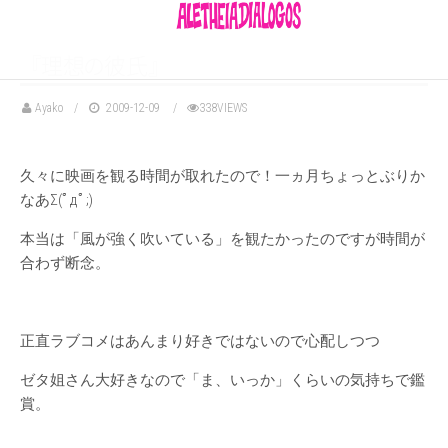
『
理
想
の
彼
氏
』
Ayako
2009-12-09
338VIEWS
久々に映画を観る時間が取れたので！一ヵ月ちょっとぶりか
なあΣ(ﾟдﾟ;)
本当は「風が強く吹いている」を観たかったのですが時間が
合わず断念。
正直ラブコメはあんまり好きではないので心配しつつ
ゼタ姐さん大好きなので「ま、いっか」くらいの気持ちで鑑
賞。