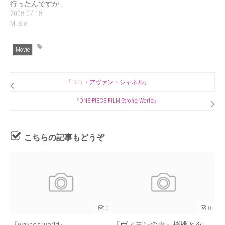
行ったんですが…
2008-07-18
Music
Movie
『ココ・アヴァン・シャネル』
『ONE PIECE FILM Strong World』
こちらの記事もどうぞ
0
0
『wayne’s world』
『ヴィヨンの妻～桜桃とタ