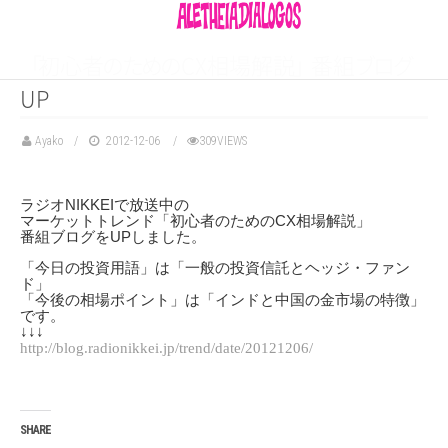
「
初心
者
の
た
め
の
CX相場解
説
」
番
組
ブ
ロ
グ
UP
Ayako
2012-12-06
309VIEWS
ラジオNIKKEIで放送中の
マーケットトレンド「初心者のためのCX相場解説」
番組ブログをUPしました。
「今日の投資用語」は「一般の投資信託とヘッジ・ファン
ド」
「今後の相場ポイント」は「インドと中国の金市場の特徴」
です。
↓↓↓
http://blog.radionikkei.jp/trend/date/20121206/
SHARE