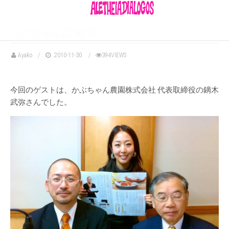
か
ぶ
ち
ゃ
ん
農園(株)
Ayako
2010-11-30
394VIEWS
今回のゲストは、かぶちゃん農園株式会社 代表取締役の鏑木
武弥さんでした。