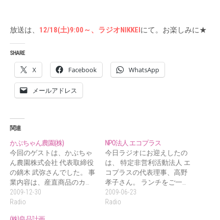
放送は、
12/18(土)9:00～、ラジオNIKKEI
にて。お楽しみに★
SHARE
X
Facebook
WhatsApp
メールアドレス
関連
かぶちゃん農園(株)
NPO法人 エコプラス
今回のゲストは、かぶちゃ
今日ラジオにお迎えしたの
ん農園株式会社 代表取締役
は、 特定非営利活動法人 エ
の鏑木 武弥さんでした。 事
コプラスの代表理事、高野
業内容は、産直商品のカ…
孝子さん。 ランチをご一…
2009-12-30
2009-06-23
Radio
Radio
(株)良品計画