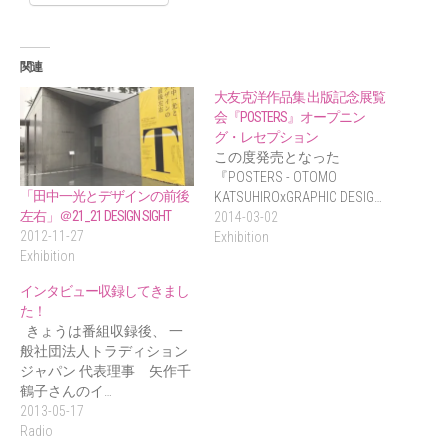
関連
大友克洋作品集 出版記念展覧
会『POSTERS』オープニン
グ・レセプション
この度発売となった
『POSTERS - OTOMO
「田中一光とデザインの前後
KATSUHIROxGRAPHIC DESIG…
左右」＠21_21 DESIGN SIGHT
2014-03-02
2012-11-27
Exhibition
Exhibition
インタビュー収録してきまし
た！
きょうは番組収録後、 一
般社団法人トラディション
ジャパン 代表理事 矢作千
鶴子さんのイ…
2013-05-17
Radio