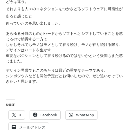
ど今は違う。
それよりも人々のコネクションをつかさどるソフトウェアに可能性が
あると感じた
と
仰っていたのを思い出しました。
あらゆる分野のものがハードからソフトへとシフトしていることを感
じるので納得する一方で
しかしそれでもモノはモノとして在り続け、
モノが在り続ける限り、
デザインはハードを生かす
重要なポジションとして在り続けるのではないかという疑問もまた感
じました。
デザイン界隈でもこのあたりは最近の重要なテーマであり、
シンポジウムなども開催予定だとお伺いしたので、ぜひ追いかけてい
きたいと思います。
SHARE
X
Facebook
WhatsApp
メールアドレス