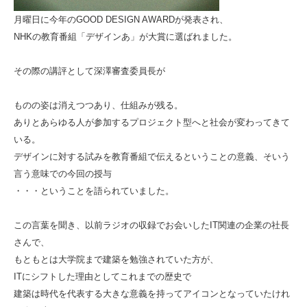
月曜日に今年のGOOD DESIGN AWARDが
発表され、
NHKの教育番組
「デザインあ」が大賞に選ばれました。
その際の講評として深澤審査委員長が
ものの姿は消えつつあり、仕組みが残る。
ありとあらゆる人が参加する
プロジェクト型へと社会が変わってきて
いる。
デザインに対する試みを教育番組で伝えるという
ことの意義、そいう
言う意味での今回の授与
・・・ということを語られていました。
この言葉を聞き、以前ラジオの収録でお会いしたIT関連の企業の社長
さんで、
もともとは大学院まで建築を勉強されていた方が、
ITにシフトした理由として
これまでの歴史で
建築は時代を代表する大きな意義を持って
アイコンとなっていたけれ