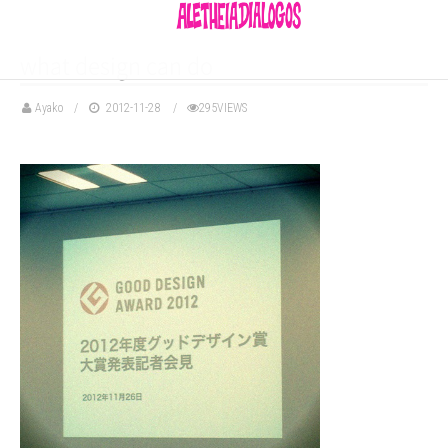
what design can do
Ayako
2012-11-28
295VIEWS