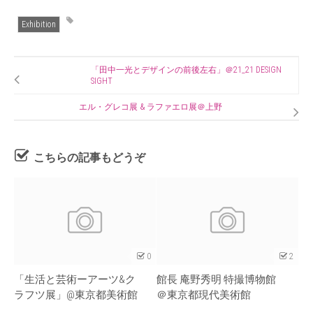
Exhibition
「田中一光とデザインの前後左右」＠21_21 DESIGN
SIGHT
エル・グレコ展 & ラファエロ展＠上野
こちらの記事もどうぞ
0
2
「生活と芸術ーアーツ&ク
館長 庵野秀明 特撮博物館
ラフツ展」@東京都美術館
＠東京都現代美術館