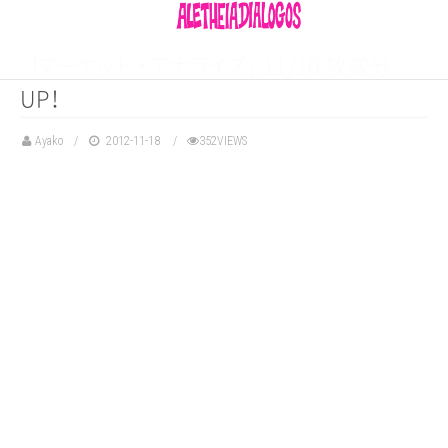
「
マ
ー
ケ
ッ
ト
・
ア
ナ
ラ
イ
ズ
」
11/10 放送分
U
P
！
Ayako
2012-11-18
352VIEWS