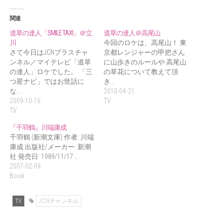
関連
道草の達人「SMILE TAXI」＠立
道草の達人＠高尾山
川
今回のロケは、高尾山！ 東
さて今日はJCNプラスチャ
京都レンジャーの甲把さん
ンネル／マイテレビ「道草
に山歩きのルールや 高尾山
の達人」ロケでした。 「三
の草花について教えて頂
つ星ナビ」ではお世話に
き…
な…
2010-04-21
2009-10-16
TV
TV
『千羽鶴』川端康成
千羽鶴 (新潮文庫) 作者: 川端
康成 出版社/メーカー: 新潮
社 発売日: 1989/11/17 …
2007-02-09
Book
TV
JCNチャンネル