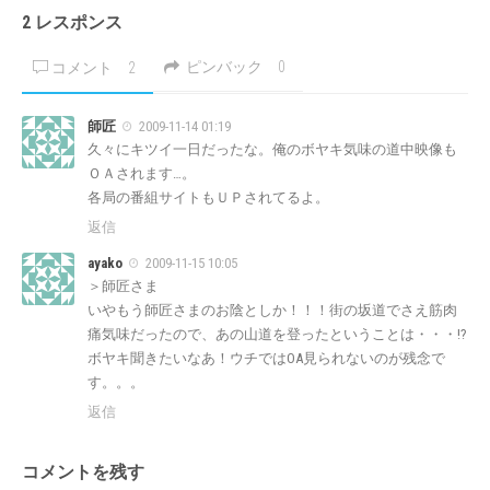
2 レスポンス
ピンバック
0
コメント
2
師匠
2009-11-14 01:19
久々にキツイ一日だったな。俺のボヤキ気味の道中映像も
ＯＡされます…。
各局の番組サイトもＵＰされてるよ。
返信
ayako
2009-11-15 10:05
＞師匠さま
いやもう師匠さまのお陰としか！！！街の坂道でさえ筋肉
痛気味だったので、あの山道を登ったということは・・・!?
ボヤキ聞きたいなあ！ウチではOA見られないのが残念で
す。。。
返信
コメントを残す