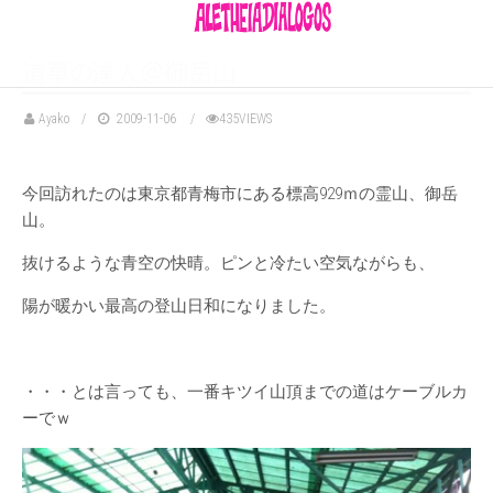
道
草
の
達人＠御岳山
Ayako
2009-11-06
435VIEWS
今回訪れたのは東京都青梅市にある標高929ｍの霊山、御岳
山。
抜けるような青空の快晴。ピンと冷たい空気ながらも、
陽が暖かい最高の登山日和になりました。
・・・とは言っても、一番キツイ山頂までの道はケーブルカ
ーでｗ