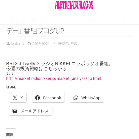
「
岡
崎
・
鈴
木
の
マ
ー
ケ
ッ
ト
・
ア
ナ
ラ
イ
ズ
・
マ
ン
デ
ー
」
番
組
ブ
ロ
グ
UP
Ayako
2013-10-21
336VIEWS
BS12chTwellV × ラジオNIKKEI コラボラジオ番組。
今週の投資戦略はこちらから！
↓↓↓
http://market.radionikkei.jp/market_analyze/go.html
SHARE
X
Facebook
WhatsApp
メールアドレス
関連