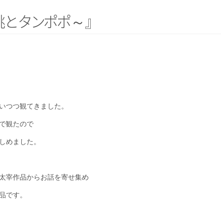
桃
と
タ
ン
ポ
ポ
～
』
いつつ観てきました。
で観たので
しめました。
太宰作品からお話を寄せ集め
品です。