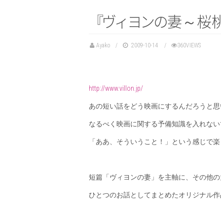
『
ヴ
ィ
ヨ
ン
の
妻～桜
Ayako
2009-10-14
360VIEWS
http://www.villon.jp/
あの短い話をどう映画にするんだろうと思
なるべく映画に関する予備知識を入れない
「ああ、そういうこと！」という感じで楽
短篇「ヴィヨンの妻」を主軸に、その他の
ひとつのお話としてまとめたオリジナル作