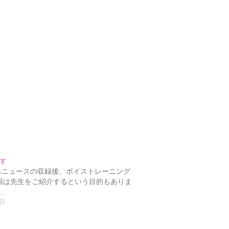
す
みニュースの収録後、ボイストレーニング
今回は先生をご紹介するという目的もありま
…
21