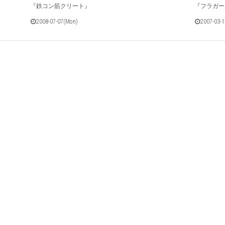
『鉄コン筋クリート』
『フラガー
2008-07-07(Mon)
2007-03-1