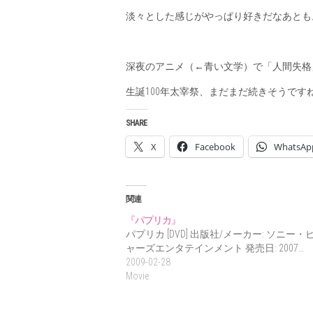
淡々とした感じがやっぱり好きだなあとも
深夜のアニメ（←青い文学）で「人間失格
生誕100年太宰祭、まだまだ続きそうです
SHARE
X
Facebook
WhatsAp
関連
『パプリカ』
パプリカ [DVD] 出版社/メーカー: ソニー・
ャーズエンタテインメント 発売日: 2007…
2009-02-28
Movie