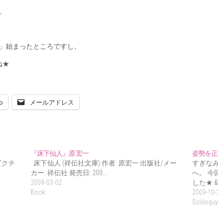
。
」始まったところですし、
ね★
p
メールアドレス
『床下仙人』原 宏一
姿勢を正
ピクチ
床下仙人 (祥伝社文庫) 作者: 原宏一 出版社/メー
すぎな
カー: 祥伝社 発売日: 200…
へ。 
2009-03-02
した★ &
Book
2009-10-
Soliloquy