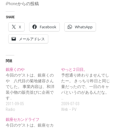
iPhoneからの投稿
SHARE
X
Facebook
WhatsApp
メールアドレス
関連
銀座くのや
やっと２日目。
今回のゲストは、銀座くの
予想通り終わりませんでし
や 八代目の菊地健容さん
たー。 きっちり昨日と同じ
でした。 事業内容は、和洋
量だったので、一日のキャ
装小物の販売並びに企画で
パというのがあるんだな。
す…
…
2011-09-05
2009-07-03
Radio
Web・PV
銀座セカンドライフ
今日のゲストは、銀座セカ