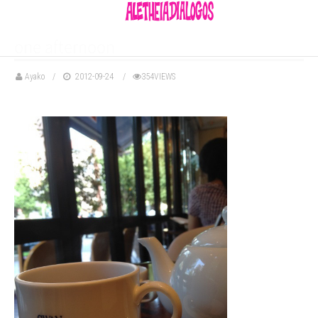
one afternoon
Ayako
2012-09-24
354VIEWS