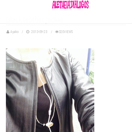
Black leather jacket
Ayako
2013-09-23
320VIEWS