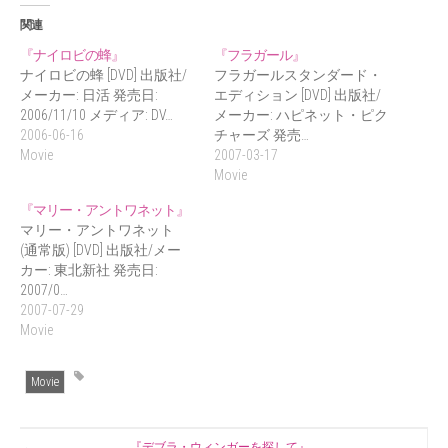
関連
『ナイロビの蜂』
『フラガール』
ナイロビの蜂 [DVD] 出版社/
フラガールスタンダード・
メーカー: 日活 発売日:
エディション [DVD] 出版社/
2006/11/10 メディア: DV…
メーカー: ハピネット・ピク
2006-06-16
チャーズ 発売…
Movie
2007-03-17
Movie
『マリー・アントワネット』
マリー・アントワネット
(通常版) [DVD] 出版社/メー
カー: 東北新社 発売日:
2007/0…
2007-07-29
Movie
Movie
『デブラ・ウィンガーを探して』