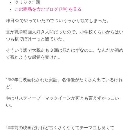
クリック
: 1回
この商品を含むブログ (7件) を見る
昨日BSでやっていたのでついうっかり観てしまった。
父が戦争映画大好き人間だったので、小学校くらいからはい
つも横でぽけーっと観ていた。
そういう訳で大脱走も３回は観たはずなのに、なんだか初め
て観たような感覚を受けた。
1963年に映画化された実話。名俳優がたくさん出ているけれ
ど、
やはりスティーブ・マックイーンが何とも言えずかっこい
い。
40年前の映画だけれど古くさくなくてテーマ曲も良くて