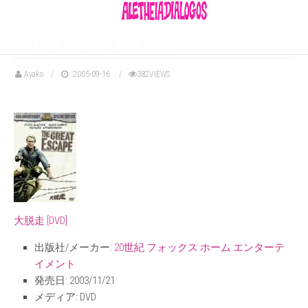
『
THE GREAT ESCAP
E
』
Ayako
2005-09-16
382VIEWS
大脱走 [DVD]
出版社/メーカー:
20世紀 フォックス ホーム エンターテ
イメント
発売日:
2003/11/21
メディア:
DVD