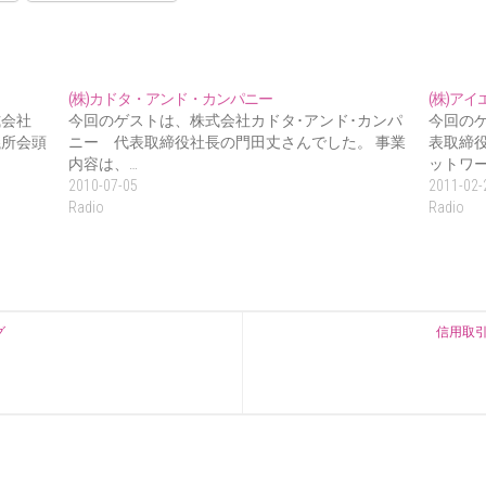
(株)カドタ・アンド・カンパニー
(株)ア
式会社
今回のゲストは、株式会社カドタ･アンド･カンパ
今回の
議所会頭
ニー 代表取締役社長の門田丈さんでした。 事業
表取締
内容は、…
ットワー
2010-07-05
2011-02-
Radio
Radio
グ
信用取