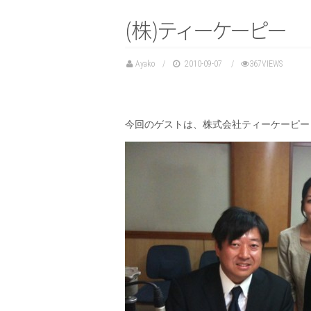
(株
)
テ
ィ
ー
ケ
ー
ピ
ー
Ayako
2010-09-07
367VIEWS
今回のゲストは、株式会社ティーケーピー