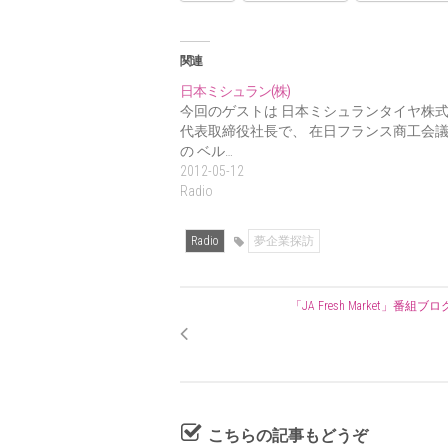
関連
日本ミシュラン(株)
今回のゲストは 日本ミシュランタイヤ株
代表取締役社長で、 在日フランス商工会
の ベル…
2012-05-12
Radio
Radio
夢企業探訪
「JA Fresh Market」番組ブロ
こちらの記事もどうぞ