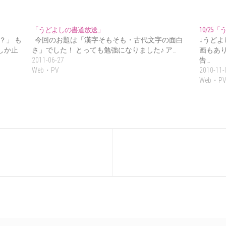
「うどよしの書道放送」
10/2
？」 も
今回のお題は「漢字そもそも・古代文字の面白
↓うどよ
しか止
さ」でした！ とっても勉強になりました♪ ア…
画もあり
2011-06-27
告…
Web・PV
2010-11-
Web・P