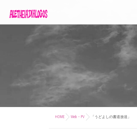
HOME
Web・PV
「うどよしの書道放送」