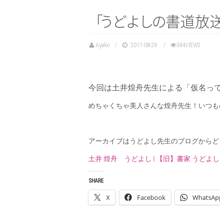
「
う
ど
よ
し
の
書道放
Ayako
2011-08-29
344VIEWS
今回は土井煌舟先生による「仮名っ
めちゃくちゃ美人さんな煌舟先生！いつも
アーカイブはうどよし先生のブログからど
土井 煌舟 うどよし | 【旧】書家 うどよ
SHARE
X
Facebook
WhatsAp