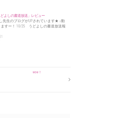
5「うどよしの書道放送」レビュー
し先生のブログがUPされています★ ↓動
ますー！ 10/25 うどよしの書道放送報
01
V
wow！