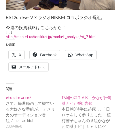
BS12chTwellV × ラジオNIKKEI コラボラジオ番組。
今週の投資戦略はこちらから！
↓↓↓
http://market.radionikkei.jp/market_analyze/vi_2.html
SHARE
X
Facebook
WhatsApp
メールアドレス
関連
who is the winner?
12/5(日)＠ＴＶＫ「かながわ旬
さて、毎週録画して観てい
菜ナビ」 番組告知
る大好きな番組が、 アメリ
本日朝3時半に起床し、1日
カのオーディション番
ロケをして参りました！ 植
組"American Idol…
村智子ちゃんの番組かなが
2009-06-01
わ旬菜ナビ｜ｔｖｋにゲ