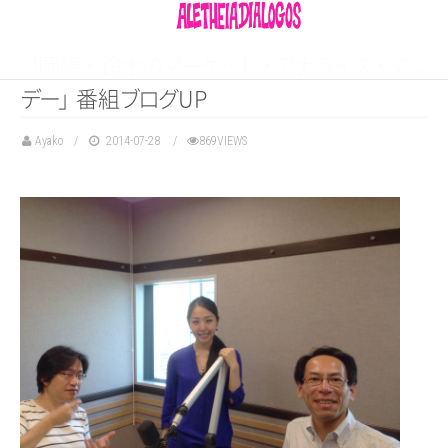
「
岡
崎
・
鈴
木
の
マ
ー
ケ
ッ
ト
・
ア
ナ
ラ
イ
ズ
・
マ
ン
デ
ー
」
番
組
ブ
ロ
グ
UP
Ayako
2014-07-28
869VIEWS