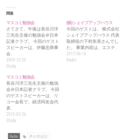
関連
マスコミ勉強会
(株)シェイプアップハウス
さてさて、午後は長谷川洋
今回のゲストは、 株式会社
三先生主催の勉強会＠日本
シェイプアップハウス 代表
記者クラブ。 今回のゲスト
取締役の下村朱美さんでし
スピーカーは、伊藤忠商事
た。 事業内容は、エステ…
会…
2012-06-16
2009-10-20
Radio
Study
マスコミ勉強会
長谷川洋三先生主催の勉強
会＠日本記者クラブ。 今回
のゲストスピーカーは、リ
コー会長で、経済同友会代
表…
2010-03-26
Study
Radio
夢企業探訪