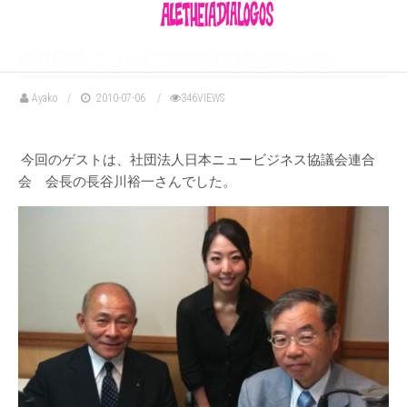
(社)日
本
ニ
ュ
ー
ビ
ジ
ネ
ス
協議会連合会
Ayako
2010-07-06
346VIEWS
今回のゲストは、社団法人日本ニュービジネス協議会連合
会 会長の長谷川裕一さんでした。