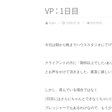
V
P
：
1日目
Ayako
2008-07-02
283VIEWS
今日は朝から晩までハウススタジオにてV
クライアントの方に「期待以上でした♪あ
とお声をかけて頂きました。素直に嬉しい
しかし、喜んでいる場合ではなく
2日目にはさらにちゃんとできなくちゃい
プレッシャーでもあるわけなので、もう少