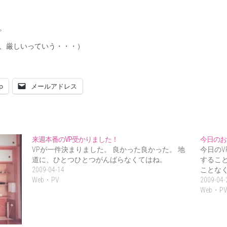
。
、厳しいっていう・・・）
p
メールアドレス
来週本番のVP受かりました！
今日のお
VPが一件決まりました。 良かった良かった。 地
今日の
道に、ひとつひとつがんばらなくてはね。
するこ
2009-04-14
ことなく
Web・PV
2009-04-
Web・P