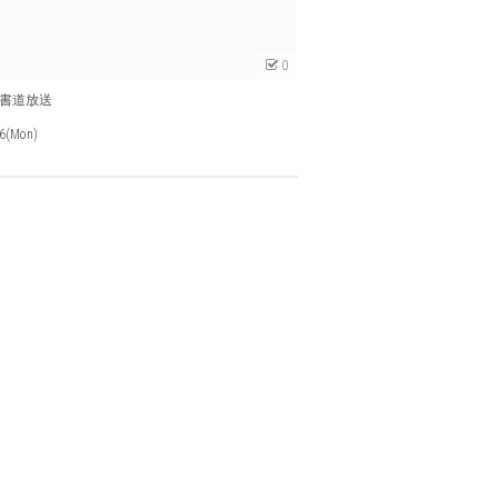
0
書道放送
26(Mon)