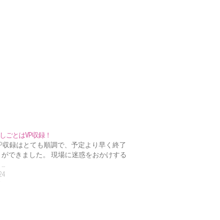
しごとはVP収録！
VP収録はとても順調で、予定より早く終了
とができました。 現場に迷惑をおかけする
…
24
V