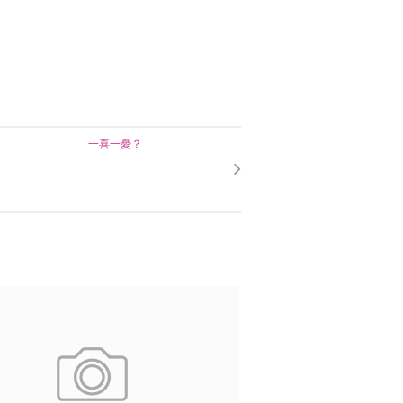
一喜一憂？