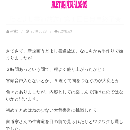
「
う
ど
よ
し
書道放
送
」
第１回目無事終了★
Ayako
2010-06-28
282VIEWS
さてさて、新企画うどよし書道放送、なにもかも手作りで始
まりましたが
２時間あっという間で、程よく盛り上がったかと！
冒頭音声入らないとか、PC遅くて間をつなぐのが大変とか
色々とありましたが、内容としては楽しんで頂けたのではな
いかと思います。
初めてとめはねの少ない大衆書道に挑戦したり、
書道家さんの生書道を目の前で見られたりとワクワクし通し
でした。