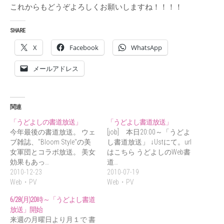
これからもどうぞよろしくお願いしますね！！！！
SHARE
X
Facebook
WhatsApp
メールアドレス
関連
「うどよしの書道放送」
「うどよし書道放送」
今年最後の書道放送。 ウェ
[job] 本日20:00～「うどよ
ブ雑誌、"Bloom Style"の美
し書道放送」 ↓Ustにて。url
女軍団とコラボ放送。 美女
はこちら うどよしのWeb書
効果もあっ…
道…
2010-12-23
2010-07-19
Web・PV
Web・PV
6/28(月)20時～「うどよし書道
放送」開始
来週の月曜日より月１で 書