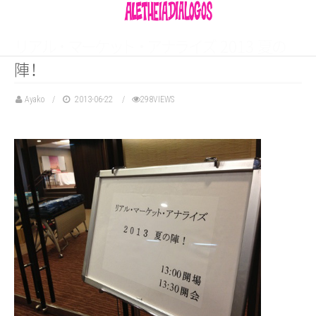
リ
ア
ル
・
マ
ー
ケ
ッ
ト
・
ア
ナ
ラ
イ
ズ
2013
夏
の
陣
！
Ayako
2013-06-22
298VIEWS