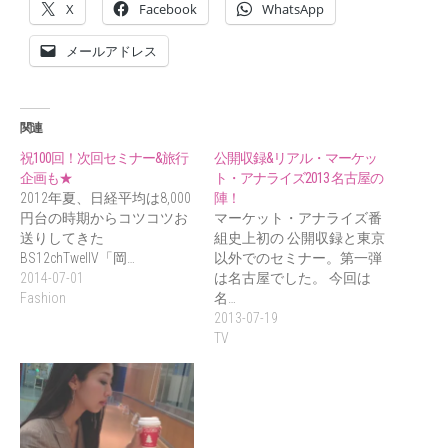
X
Facebook
WhatsApp
メールアドレス
関連
祝100回！次回セミナー&旅行
公開収録&リアル・マーケッ
企画も★
ト・アナライズ2013 名古屋の
2012年夏、日経平均は8,000
陣！
円台の時期からコツコツお
マーケット・アナライズ番
送りしてきた
組史上初の 公開収録と東京
BS12chTwellV「岡…
以外でのセミナー。第一弾
2014-07-01
は名古屋でした。 今回は
Fashion
名…
2013-07-19
TV