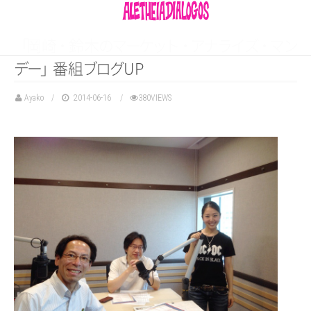
「
岡
崎
・
鈴
木
の
マ
ー
ケ
ッ
ト
・
ア
ナ
ラ
イ
ズ
・
マ
ン
デ
ー
」
番
組
ブ
ロ
グ
UP
Ayako
2014-06-16
380VIEWS