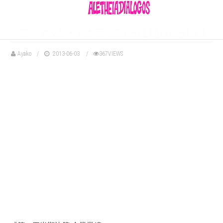
「
マ
ー
ケ
ッ
ト
・
ア
ナ
ラ
イ
ズ
」
5/11放送分U
P
！
Ayako
2013-06-03
367VIEWS