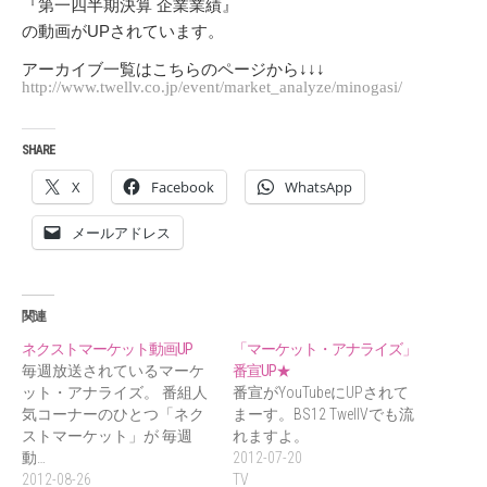
『第一四半期決算 企業業績』
の動画がUPされています。
アーカイブ一覧はこちらのページから↓↓↓
http://www.twellv.co.jp/event/market_analyze/minogasi/
SHARE
X
Facebook
WhatsApp
メールアドレス
関連
ネクストマーケット動画UP
「マーケット・アナライズ」
毎週放送されているマーケ
番宣UP★
ット・アナライズ。 番組人
番宣がYouTubeにUPされて
気コーナーのひとつ「ネク
まーす。BS12 TwellVでも流
ストマーケット」が 毎週
れますよ。
動…
2012-07-20
2012-08-26
TV