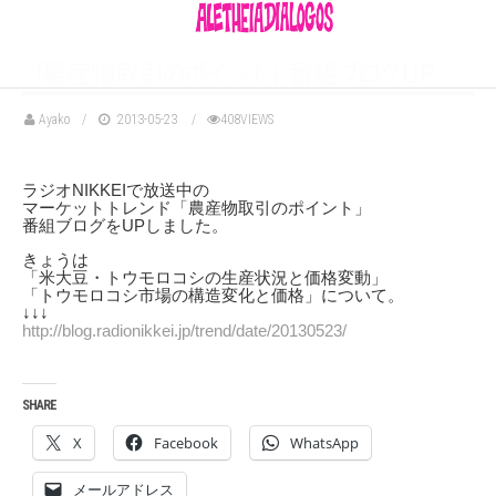
「
農産物取
引
の
ポ
イ
ン
ト
」
番
組
ブ
ロ
グ
UP
Ayako
2013-05-23
408VIEWS
ラジオNIKKEIで放送中の
マーケットトレンド「農産物取引のポイント」
番組ブログをUPしました。
きょうは
「米大豆・トウモロコシの生産状況と価格変動」
「トウモロコシ市場の構造変化と価格」について。
↓↓↓
http://blog.radionikkei.jp/trend/date/20130523/
SHARE
X
Facebook
WhatsApp
メールアドレス