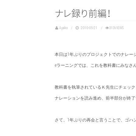
ナ
レ
録
り
前
編
！
Ayako
2010-05-21
313VIEWS
本日は1年ぶりのプロジェクトでのナレー
eラーニングでは、これを教科書にみなさ
教科書を執筆されているＫ先生にチェック
ナレーションを読み進め、前半部分が終了
さて、1年ぶりの再会と言うことで、ゴハ