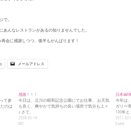
ジで。
にあんなレストランがあるの知りませんでした。
♪再会に感謝しつつ、後半もがんばります！
p
メールアドレス
感激！！！
日本ski1
行って参
今日は、立川の昭和記念公園にてお仕事。 お天気
今年は
したのは
も良く、爽やかで気持ちの良い場所で気分も上々
ガリー
♪ さて、…
100年と
2009-05-14
2011-02-
MC
Event