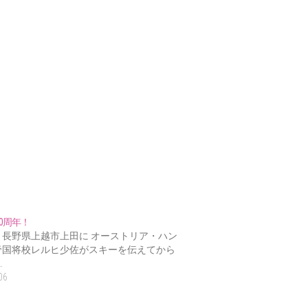
00周年！
、長野県上越市上田に オーストリア・ハン
帝国将校レルヒ少佐がスキーを伝えてから
…
06