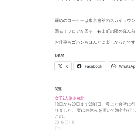
締めのコーヒーは東京會舘のスカイラウン
回る！フロアが回る！有楽町の駅の真ん前
お仕事もゴハンもほんとに楽しかったです
SHARE
X
Facebook
WhatsAp
関連
女子2人旅＠台北
18日から20日まで2泊3日、母上と台湾に
りました。 実はお休みを頂いて海外旅行
この…
2010-03-18
Trip