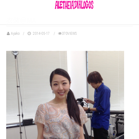
衣装＠MA
Ayako
2014-05-17
370VIEWS