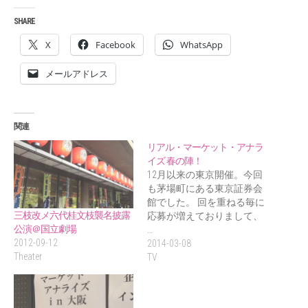
SHARE
X
Facebook
WhatsApp
メールアドレス
関連
リアル・マーケット・アナラ
イズ 春の陣！
12月以来の東京開催。今回
も茅場町にある東京証券会
館でした。 回を重ねる毎に
三枝改メ六代桂文枝襲名披露
応募が増えておりまして、
公演＠国立劇場
…
2012-09-12
2014-03-08
Theater
TV