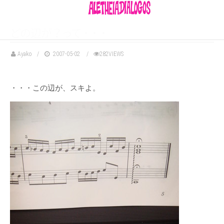
ど
の
辺
が
？
っ
て
・
・
・
Ayako
2007-05-02
282VIEWS
・・・この辺が、スキよ。