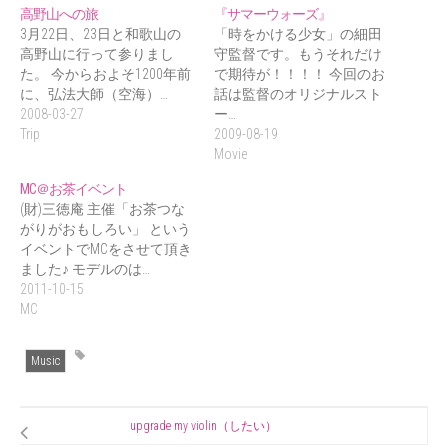
高野山への旅
『サマーウォーズ』
3月22日、23日と和歌山の
「時をかける少女」の細田
高野山に行って参りまし
守監督です。もうそれだけ
た。 今からおよそ1200年前
で期待が！！！！ 今回のお
に、弘法大師（空海）…
話は監督のオリジナルスト
2008-03-27
ー…
Trip
2009-08-19
Movie
MC＠お茶イベント
(財)三徳庵 主催「お茶つな
がりがおもしろい」 という
イベントでMCをさせて頂き
ました♪ モデルのは…
2011-10-15
MC
Music
upgrade my violin（したい）