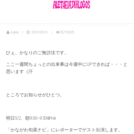
「
か
な
が
わ
旬
菜
ナ
ビ
」
出演情報
Ayako
2010-05-01
357VIEWS
ひぇ、かなりのご無沙汰です。
ここ一週間ちょっとの出来事は今週中にUPできれば・・・と
思います（汗
ところでお知らせがひとつ。
明日5/2、朝9:00~9:30＠tvk
「かながわ旬菜ナビ」にレポーターでゲスト出演します。