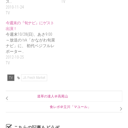
ス…
TV
2010-11-24
TV
今週末の『旬ナビ』にゲスト
出演！
今週末10/28(日)、あさ9:00
～放送の tvk「かながわ旬菜
ナビ」に、 初代ベジフルレ
ポーター…
2012-10-25
TV
TV
JA Fresh Market
道草の達人＠高尾山
食レポ＠立川「マユール」
こちらの記事もどうぞ