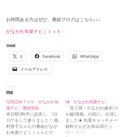
お時間ある方はぜひ。番組ブログはこちら↓↓↓
かながわ旬菜ナビ｜ｔｖｋ
SHARE
X
Facebook
WhatsApp
メールアドレス
関連
12/5(日)＠ＴＶＫ「かながわ旬
tvk「かながわ旬菜ナビ」
菜ナビ」 番組告知
「見て得！かながわ歳末(マ
本日朝3時半に起床し、1日
ル秘)情報」の回に、出演し
ロケをして参りました！ 植
ました★ 旬菜キャッチャー
村智子ちゃんの番組かなが
植村さんがお休み回だっ…
わ旬菜ナビ｜ｔｖｋにゲ
2011-12-11