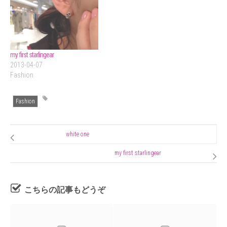
my first starlingear
2013-04-07
Fashion
Fashion
white one
my first starlingear
こちらの記事もどうぞ