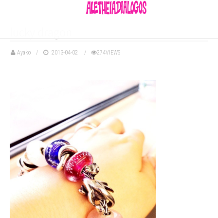
lucky dragon
Ayako
2013-04-02
274VIEWS