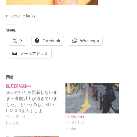
makes me lucky !
SHARE
X
Facebook
WhatsApp
メールアドレス
関連
BLUE DRAGON中
気が付いたら更新しないま
ま一週間以上が過ぎていま
した。 というのも、BLUE
DRAGONを入手しま…
today’s color
2007-01-31
2013-01-27
Daily life
Fashion