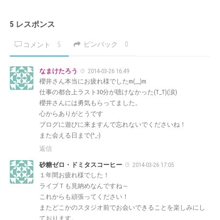
5 レスポンス
ピンバック
0
コメント
5
なまけたろう
2014-03-26 16:49
櫻井さん本当にお疲れ様でしたm(__)m
仕事の都合上ラスト30分が聴けなかった(T_T)(涙)
櫻井さんには勇気もらってました。
心からありがとうです
ブログに遊びに来ますんで忘れないでくださいね！
また会える日まで(^_-)
返信
砂糖ゼロ・ドミタスコーヒー
2014-03-26 17:05
１年間お疲れ様でした！
ライブＴも見納めなんですね～
これからも頑張ってください！
またどこかのスタジオ前でお会いできることを楽しみにし
ております。