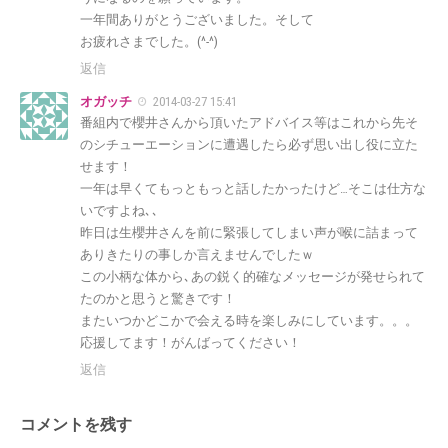
一年間ありがとうございました。そして
お疲れさまでした。(^-^)
返信
オガッチ
2014-03-27 15:41
番組内で櫻井さんから頂いたアドバイス等はこれから先そ
のシチューエーションに遭遇したら必ず思い出し役に立た
せます！
一年は早くてもっともっと話したかったけど…そこは仕方な
いですよね､､
昨日は生櫻井さんを前に緊張してしまい声が喉に詰まって
ありきたりの事しか言えませんでしたｗ
この小柄な体から､あの鋭く的確なメッセージが発せられて
たのかと思うと驚きです！
またいつかどこかで会える時を楽しみにしています。。。
応援してます！がんばってください！
返信
コメントを残す