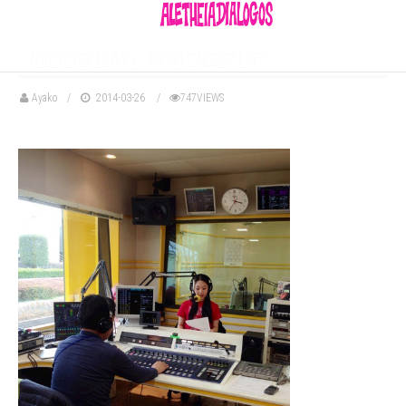
「
GOOD DA
Y
」
番
組
ブ
ロ
グ
UP
Ayako
2014-03-26
747VIEWS