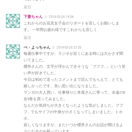
返信
下妻ちゃん
2014-03-26 19:06
これからのお花見女子会のリポートを宜しくお願いしま
す。 一年間お疲れ様ですこれからも宜しく
返信
ぺ・よっちゃん
2014-03-26 23:03
毎週仕事中ですが、ラジオが近くにある時には欠かさず聞
いてました。
櫻井さんの、文字が浮かんできそうな「フフフ…」という笑
い声が好きでした。
今日は初めて送ったコメントまで読んでもらえて、とても
嬉しかったです。良い思い出になりました。
マンガの大人買い、仕事帰りに本屋さんに寄って、永遠の0
全5巻を買ってみました。
なんだか気持ちが大きくなったような気がしました。フフ
フ… でもサイフの中身が小さくなってしまいました。トホ
ホ…
寂しくなりますが、またいつか櫻井さんのお話が聞けるよ
うになるのを願っています。