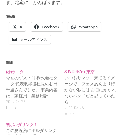
ま、地道に、がんばります。
SHARE
X
Facebook
WhatsApp
メールアドレス
関連
(株)タニタ
SUM41＠Zepp東京
今回のゲストは 株式会社タ
いつもサマソニ来てるイメ
ニタ 代表取締役社長の谷田
ージで、フェスあんまり行
千里さんでした。 事業内容
かない私には お目にかかれ
は、家庭用・業務用計…
ないバンドだと思っていた
2012-04-28
ら…
Radio
2011-05-28
Music
初ボルダリング！
この夏近所にボルダリング