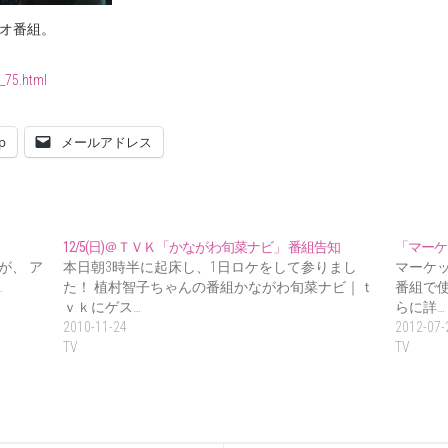
ラジオ番組。
t_75.html
p
メールアドレス
12/5(日)＠ＴＶＫ「かながわ旬菜ナビ」 番組告知
「マーケ
が、 ア
本日朝3時半に起床し、1日ロケをして参りまし
マーケ
…
た！ 植村智子ちゃんの番組かながわ旬菜ナビ｜ｔ
番組で
ｖｋにゲス…
らに詳…
2010-11-24
2012-07-
TV
TV