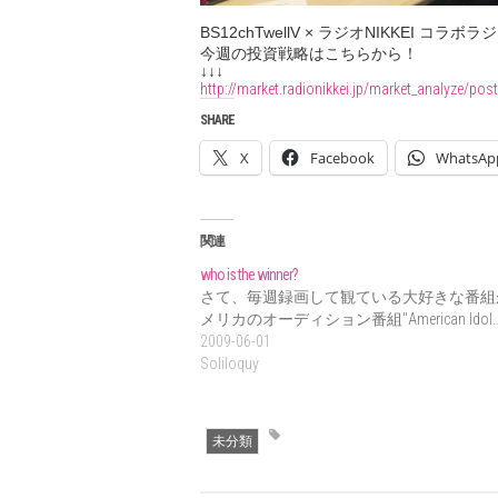
BS12chTwellV × ラジオNIKKEI コラボ
今週の投資戦略はこちらから！
↓↓↓
http://market.radionikkei.jp/market_analyze/pos
SHARE
X
Facebook
WhatsAp
関連
who is the winner?
さて、毎週録画して観ている大好きな番組
メリカのオーディション番組"American Idol
2009-06-01
Soliloquy
未分類