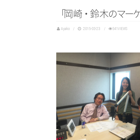
「
岡
崎
・
鈴
木
の
マ
ー
Ayako
2015-03-23
541VIEWS