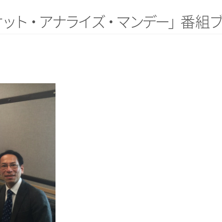
ケ
ッ
ト
・
ア
ナ
ラ
イ
ズ
・
マ
ン
デ
ー
」
番
組