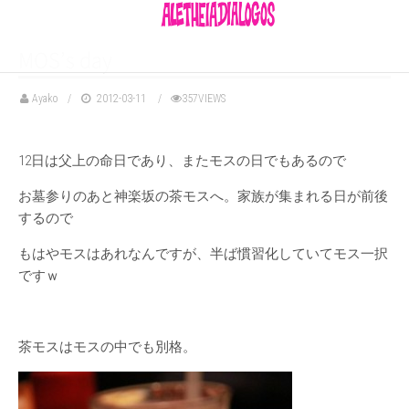
MOS’s day
Ayako
2012-03-11
357VIEWS
12日は父上の命日であり、またモスの日でもあるので
お墓参りのあと神楽坂の茶モスへ。家族が集まれる日が前後
するので
もはやモスはあれなんですが、半ば慣習化していてモス一択
ですｗ
茶モスはモスの中でも別格。