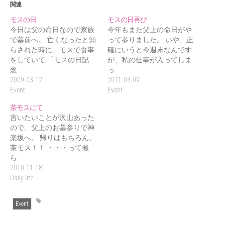
関連
モスの日
モスの日再び
今日は父の命日なので家族
今年もまた父上の命日がや
で墓前へ。 亡くなったと知
って参りました。 いや、正
らされた時に、モスで食事
確にいうと今週末なんです
をしていて 「モスの日記
が、私の仕事が入ってしま
念…
っ…
2009-03-12
2011-03-09
Event
Event
茶モスにて
言いたいことが沢山あった
ので、父上のお墓参りで神
楽坂へ。 帰りはもちろん、
茶モス！！ ・・・って撮
ら…
2010-11-18
Daily life
Event