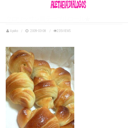
ク
ロ
ワ
ッ
サ
ン
風
テ
ー
ブ
ル
ロ
ー
ル
★
Ayako
2009-03-08
235VIEWS