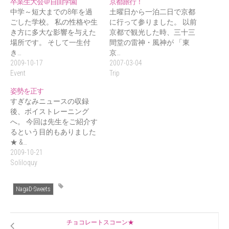
卒業生大会＠自由学園
京都旅行！
中学～短大までの8年を過
土曜日から一泊二日で京都
ごした学校。 私の性格や生
に行って参りました。 以前
き方に多大な影響を与えた
京都で観光した時、三十三
場所です。 そして一生付
間堂の雷神・風神が 「東
き…
京…
2009-10-17
2007-03-04
Event
Trip
姿勢を正す
すぎなみニュースの収録
後、ボイストレーニング
へ。 今回は先生をご紹介す
るという目的もありました
★ &…
2009-10-21
Soliloquy
NagaD-Sweets
チョコレートスコーン★