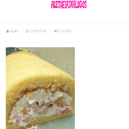
ト
ラ
イ
フ
ル
ロ
ー
ル
★
Ayako
2009-03-08
231VIEWS