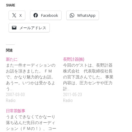
SHARE
X
Facebook
WhatsApp
メールアドレス
関連
新たに
長野計器(株)
また一件オーディションの
今回のゲストは、長野計器
お話を頂きました。 ＦＭ
株式会社 代表取締役社長
で、かなり魅力的なお話。
の宮下茂さんでした。 事業
あうー。いつかは受かるよ
内容は、圧力センサや圧力
う…
計…
2007-03-03
2011-05-23
Radio
Radio
日常茶飯事
うまくできなくてかなーり
落ち込んだ先日のオーディ
ション（ＦＭの！）、 コー