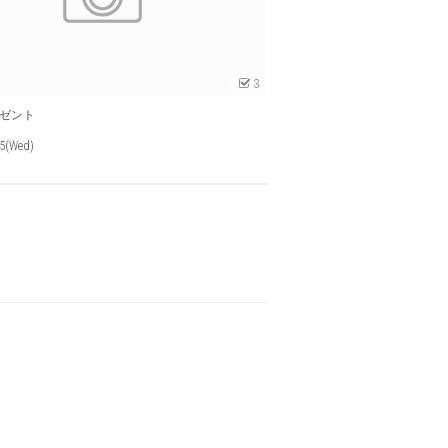
3
ゼント
25(Wed)