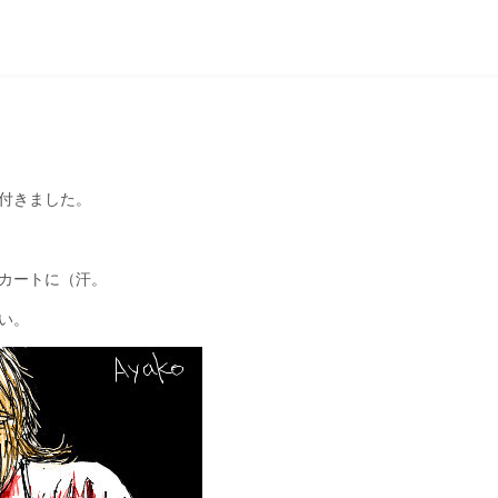
付きました。
カートに（汗。
い。