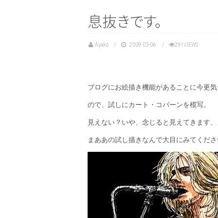
息
抜
き
で
す
。
Ayako
2009-03-06
291VIEWS
ブログにお絵描き機能があることに今更気
ので、試しにカート・コバーンを模写。
見えない？いや、念じると見えてきます、
まああの試し描きなんで大目にみてくださ