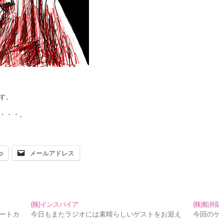
す。
・・・。
p
メールアドレス
(株)インスパイア
(株)船
ートカ
今日もまたラジオには素晴らしいゲストをお迎え
今回の