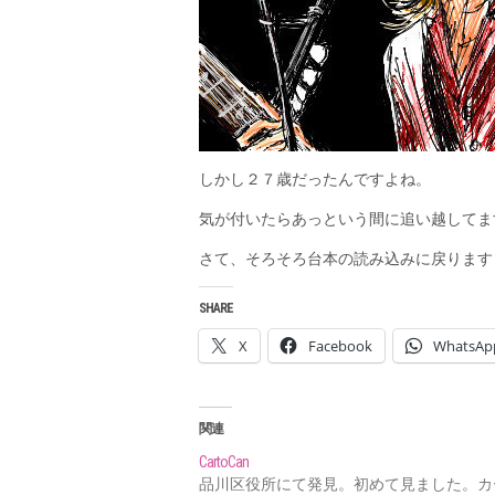
しかし２７歳だったんですよね。
気が付いたらあっという間に追い越してま
さて、そろそろ台本の読み込みに戻ります
SHARE
X
Facebook
WhatsAp
関連
CartoCan
品川区役所にて発見。初めて見ました。カ