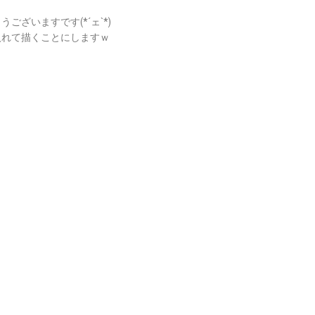
ざいますです(*´ェ`*)
入れて描くことにしますｗ