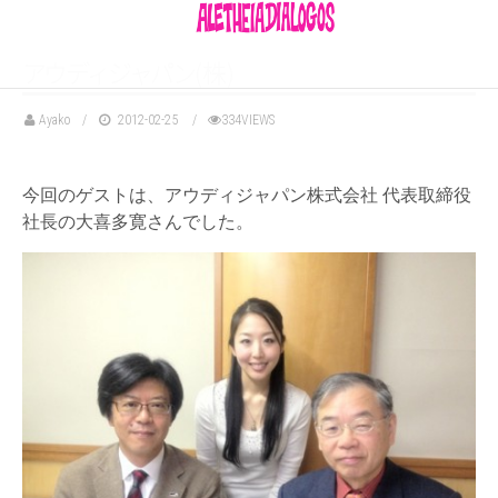
ア
ウ
デ
ィ
ジ
ャ
パ
ン
(株)
Ayako
2012-02-25
334VIEWS
今回のゲストは、
アウディジャパン株式会社 代表取締役
社長の大喜多寛さんでした。