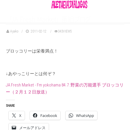
「
JA Fresh Marke
t
」
番
組
ブ
ロ
グ
Ayako
2011-02-12
343VIEWS
ブロッコリーは栄養満点！
↓あやっこりーとは何ぞ？
JA Fresh Market - Fm yokohama 84.7: 野菜の万能選手 ブロッコリ
ー（２月１２日放送）
SHARE
X
Facebook
WhatsApp
メールアドレス