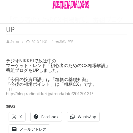
「
初心
者
の
た
め
の
CX相場解
説
」
番
組
ブ
ロ
グ
UP
Ayako
2013-01-31
306VIEWS
ラジオNIKKEIで放送中の
マーケットトレンド「初心者のためのCX相場解説」
番組ブログをUPしました。
「今日の投資用語」は「粗糖の基礎知識」
「今後の相場ポイント」は「粗糖CX」です。
↓↓↓
http://blog.radionikkei.jp/trend/date/20130131/
SHARE
X
Facebook
WhatsApp
メールアドレス