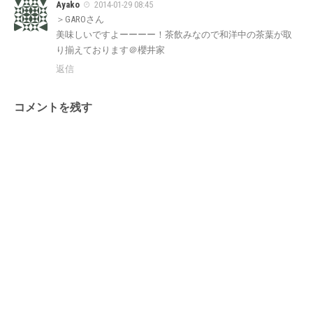
Ayako
2014-01-29 08:45
＞GAROさん
美味しいですよーーーー！茶飲みなので和洋中の茶葉が取
り揃えております＠櫻井家
返信
コメントを残す