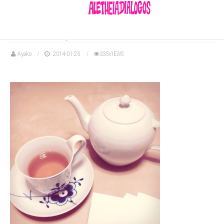
spearmint green tea
Ayako
2014-01-25
335VIEWS