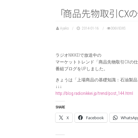
「
商品先物取引C
X
の
Ayako
2014-01-16
306VIEWS
ラジオNIKKEIで放送中の
マーケットトレンド「商品先物取引CXの
番組ブログをUPしました。
きょうは「上場商品の基礎知識：石油製品
↓↓↓
http://blog.radionikkei.jp/trend/post_144.html
SHARE
X
Facebook
WhatsAp