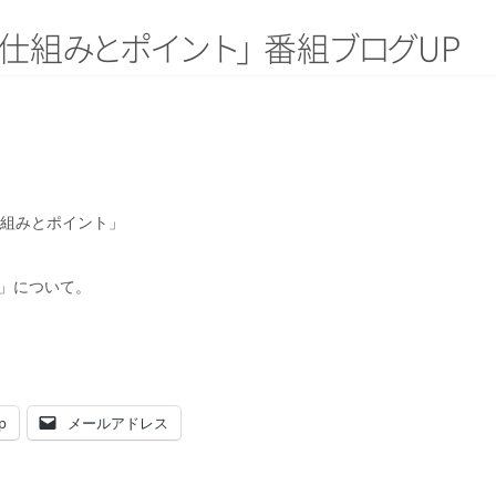
仕
組
み
と
ポ
イ
ン
ト
」
番
組
ブ
ロ
グ
UP
仕組みとポイント」
」について。
p
メールアドレス