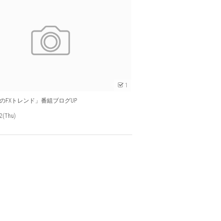
1
のFXトレンド」番組ブログUP
2(Thu)