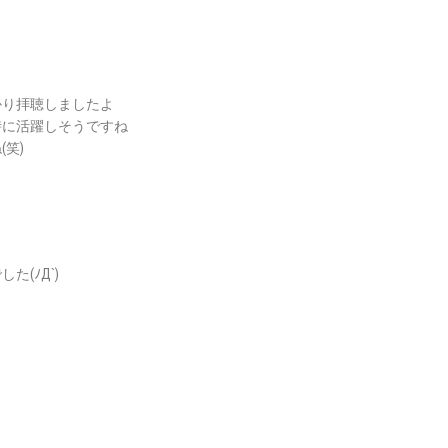
）
かり拝聴しましたよ
時に活躍しそうですね
笑)
(ﾉД`)