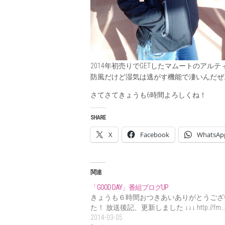
2014年初売りでGETしたマムートのアル
防風だけど湿気は逃がす機能で凄いんだぜ
さてさてきょうも6時間よろしくね！
SHARE
X
Facebook
WhatsAp
関連
「GOOD DAY」番組ブログUP
きょうも６時間おつきあいありがとうござ
た！ 放送後記、更新しました ↓↓↓ http://fm…
2014-03-05