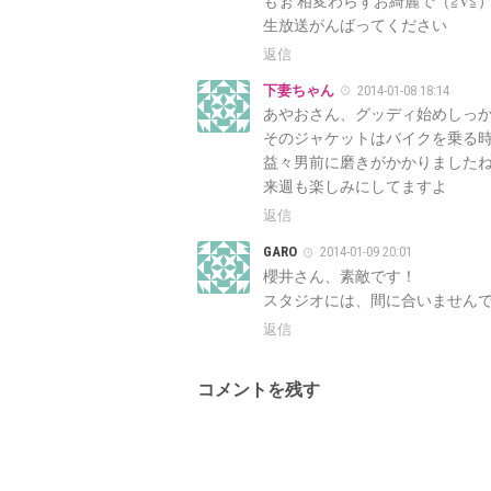
もぉ 相変わらずお綺麗で（≧∇≦
生放送がんばってください
返信
下妻ちゃん
2014-01-08 18:14
あやおさん、グッディ始めしっ
そのジャケットはバイクを乗る
益々男前に磨きがかかりましたね(
来週も楽しみにしてますよ
返信
GARO
2014-01-09 20:01
櫻井さん、素敵です！
スタジオには、間に合いませんでした
返信
コメントを残す