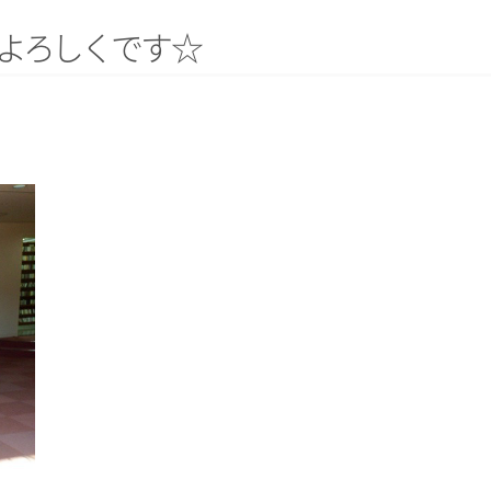
よ
ろ
し
く
で
す
☆