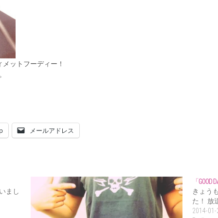
ティメットフーディー！
。
p
メールアドレス
「GOOD
いまし
きょう
た！ 放送
2014-01-