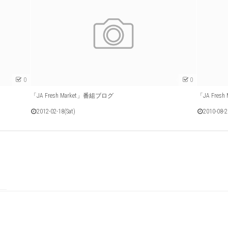
0
0
「JA Fresh Market」番組ブログ
「JA Fres
2012-02-18(Sat)
2010-08-2