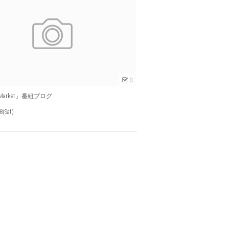
0
h Market」番組ブログ
8(Sat)