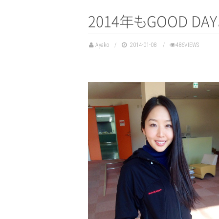
2014
年
も
GOOD DA
Y
Ayako
2014-01-08
486VIEWS