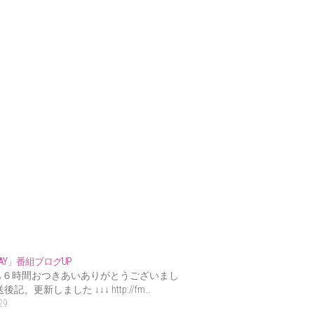
 DAY」番組ブログUP
も６時間おつきあいありがとうございまし
後記、更新しました ↓↓↓ http://fm…
29