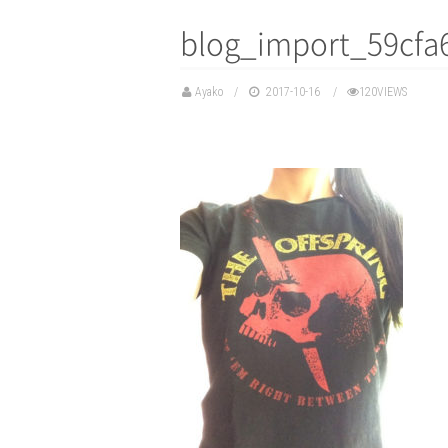
blog_import_59cfa
Ayako
2017-10-16
120VIEWS