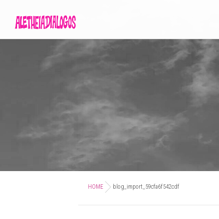
HOME
blog_import_59cfa6f542cdf