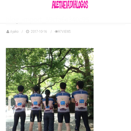
blog_import_59cfa6e340c95
Ayako
2017-10-16
97VIEWS